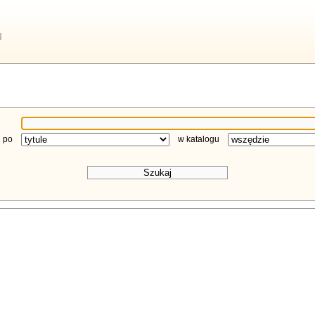
u
j
 po
w katalogu